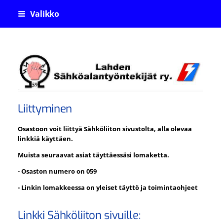
Siirry
Valikko
sivun
sisältöön
Lahden Sähköalantyöntekijä
Liittyminen
Osastoon voit liittyä Sähköliiton sivustolta, alla olevaa
linkkiä käyttäen.
Muista seuraavat asiat täyttäessäsi lomaketta.
- Osaston numero on 059
- Linkin lomakkeessa on yleiset täyttö ja toimintaohjeet
Linkki Sähköliiton sivuille: