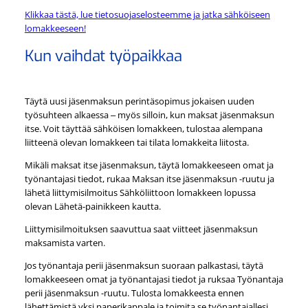
Klikkaa tästä, lue tietosuojaselosteemme ja jatka sähköiseen
lomakkeeseen!
Kun vaihdat työpaikkaa
Täytä uusi jäsenmaksun perintäsopimus jokaisen uuden
työsuhteen alkaessa ‒ myös silloin, kun maksat jäsenmaksun
itse. Voit täyttää sähköisen lomakkeen, tulostaa alempana
liitteenä olevan lomakkeen tai tilata lomakkeita liitosta.
Mikäli maksat itse jäsenmaksun, täytä lomakkeeseen omat ja
työnantajasi tiedot, rukaa Maksan itse jäsenmaksun -ruutu ja
lähetä liittymisilmoitus Sähköliittoon lomakkeen lopussa
olevan Lähetä-painikkeen kautta.
Liittymisilmoituksen saavuttua saat viitteet jäsenmaksun
maksamista varten.
Jos työnantaja perii jäsenmaksun suoraan palkastasi, täytä
lomakkeeseen omat ja työnantajasi tiedot ja ruksaa Työnantaja
perii jäsenmaksun -ruutu. Tulosta lomakkeesta ennen
lähettämistä yksi paperikappale ja toimita se työnantajallesi