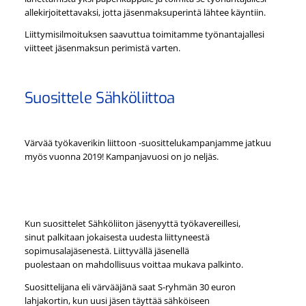
allekirjoitettavaksi, jotta jäsenmaksuperintä lähtee käyntiin.
Liittymisilmoituksen saavuttua toimitamme työnantajallesi
viitteet jäsenmaksun perimistä varten.
Suosittele Sähköliittoa
Värvää työkaverikin liittoon -suosittelukampanjamme jatkuu
myös vuonna 2019! Kampanjavuosi on jo neljäs.
Kun suosittelet Sähköliiton jäsenyyttä työkavereillesi,
sinut palkitaan jokaisesta uudesta liittyneestä
sopimusalajäsenestä. Liittyvällä jäsenellä
puolestaan on mahdollisuus voittaa mukava palkinto.
Suosittelijana eli värvääjänä saat S-ryhmän 30 euron
lahjakortin, kun uusi jäsen täyttää sähköiseen