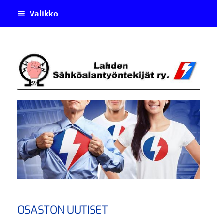
Siirry
Valikko
sivun
sisältöön
Lahden Sähköalantyöntekijä
OSASTON UUTISET