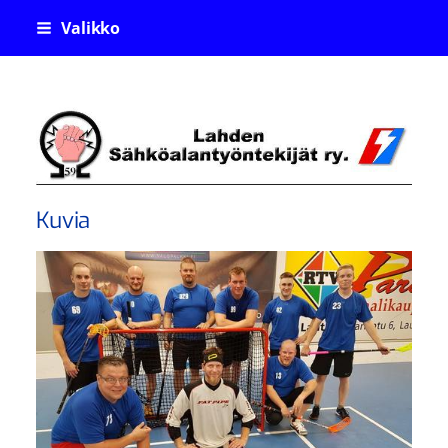
Siirry
Valikko
sivun
sisältöön
Lahden Sähköalantyöntekijä
Kuvia